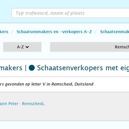
kers
Schaatsenmakers en -verkopers A-Z
Schaatsenmake
A-Z
Remsc
makers |
Schaatsenverkopers
met ei
s gevonden op letter V in Remscheid, Duitsland
hann Peter - Remscheid,