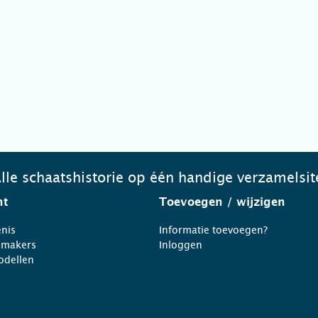
lle schaatshistorie op één handige verzamelsit
ht
Toevoegen
/ wijzigen
nis
Informatie toevoegen?
nmakers
Inloggen
odellen