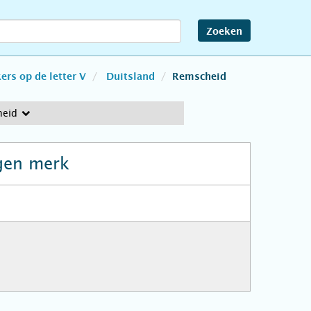
Zoeken
rs op de letter V
Duitsland
Remscheid
heid
gen merk