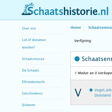
schaatshistorie.nl
Home
Schaatsenma
Over ons
Lid of donateur
Verfijning:
worden?
Schaatsen
Schaatsmusea
De Schaats
1 Maker en 0 Verkoper
Elfstedentocht
V
Vogel, Jo
Geschiedenis
Duitsland
IJsbanen