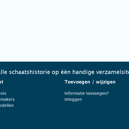
lle schaatshistorie op één handige verzamelsit
ht
Toevoegen
/ wijzigen
nis
Informatie toevoegen?
nmakers
Inloggen
odellen