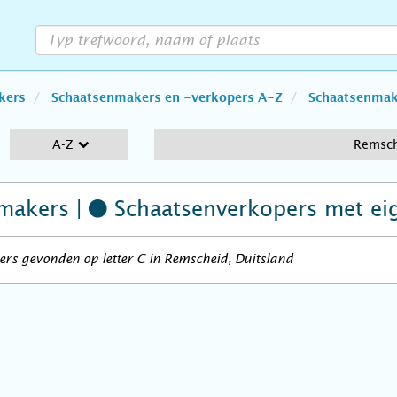
kers
Schaatsenmakers en -verkopers A-Z
Schaatsenmake
A-Z
Remsc
makers |
Schaatsenverkopers
met ei
rs gevonden op letter C in Remscheid, Duitsland