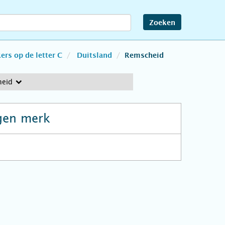
Zoeken
rs op de letter C
Duitsland
Remscheid
heid
gen merk