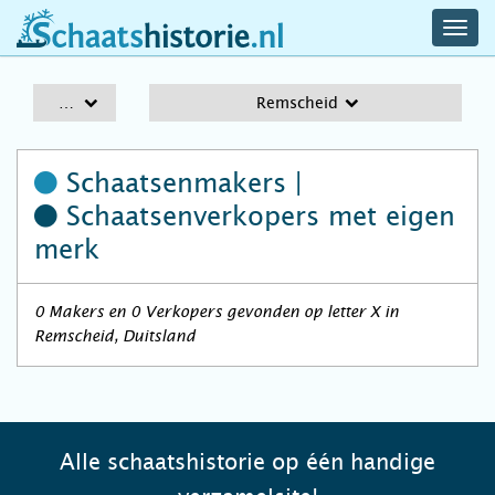
navig
schaatshistorie.nl
men
A-Z
Remscheid
Schaatsenmakers |
Schaatsenverkopers
met eigen
merk
0 Makers en 0 Verkopers gevonden op letter X in
Remscheid, Duitsland
Alle schaatshistorie op één handige