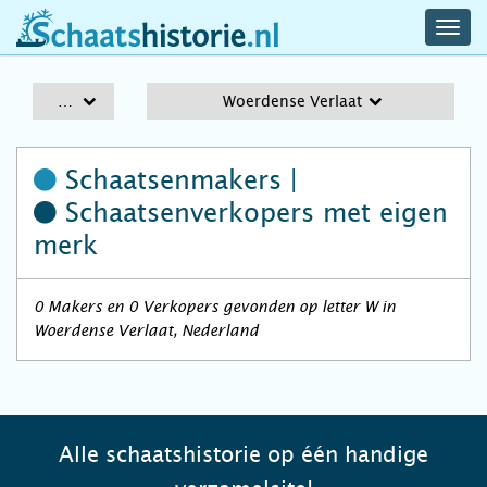
navig
schaatshistorie.nl
men
A-Z
Woerdense Verlaat
Schaatsenmakers |
Schaatsenverkopers
met eigen
merk
0 Makers en 0 Verkopers gevonden op letter W in
Woerdense Verlaat, Nederland
Alle schaatshistorie op één handige