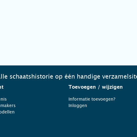
lle schaatshistorie op één handige verzamelsit
ht
Toevoegen
/ wijzigen
nis
Informatie toevoegen?
nmakers
Inloggen
odellen