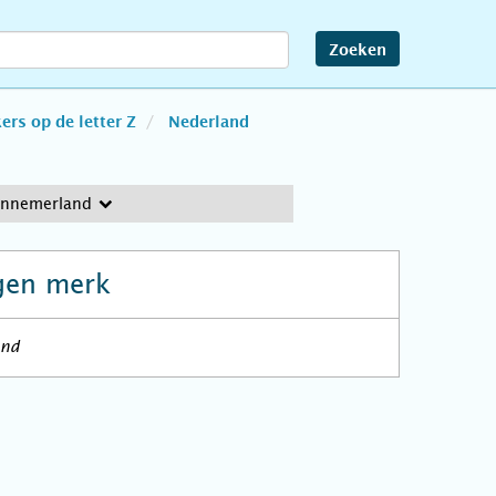
Zoeken
rs op de letter Z
Nederland
ennemerland
gen merk
and