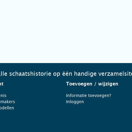
lle schaatshistorie op één handige verzamelsit
ht
Toevoegen
/ wijzigen
nis
Informatie toevoegen?
nmakers
Inloggen
odellen