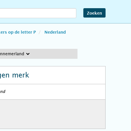
Zoeken
rs op de letter P
Nederland
ennemerland
gen merk
and