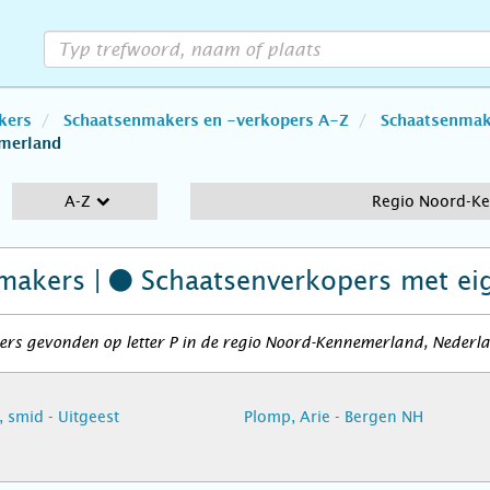
kers
Schaatsenmakers en -verkopers A-Z
Schaatsenmake
merland
A-Z
Regio Noord-K
makers |
Schaatsenverkopers
met ei
ers gevonden op letter P in de regio Noord-Kennemerland, Nederl
k, smid - Uitgeest
Plomp, Arie - Bergen NH