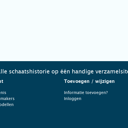
lle schaatshistorie op één handige verzamelsit
ht
Toevoegen
/ wijzigen
nis
Informatie toevoegen?
nmakers
Inloggen
odellen