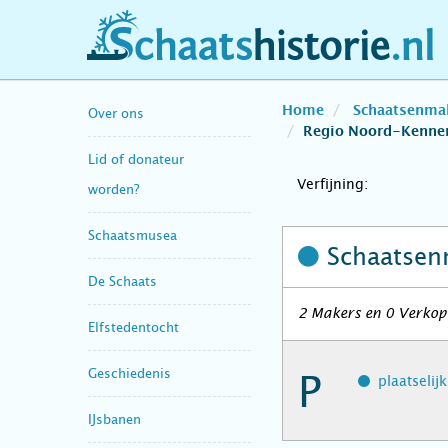
schaatshistorie.nl
Home
Schaatsenma
Over ons
Regio Noord-Kenne
Lid of donateur
Verfijning:
worden?
Schaatsmusea
Schaatsen
De Schaats
2 Makers en 0 Verkop
Elfstedentocht
Geschiedenis
P
plaatselij
IJsbanen