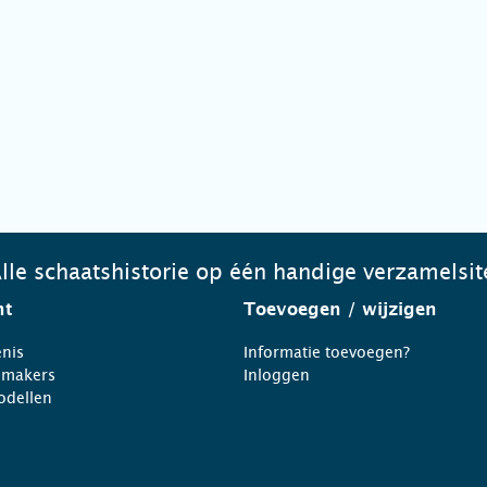
lle schaatshistorie op één handige verzamelsit
ht
Toevoegen
/ wijzigen
nis
Informatie toevoegen?
nmakers
Inloggen
odellen