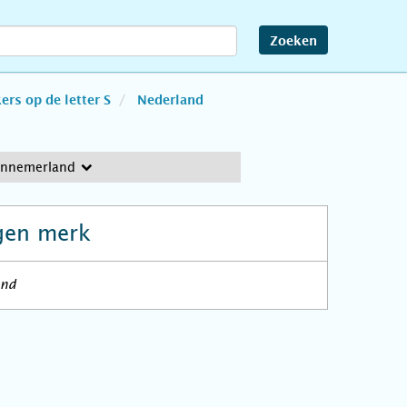
Zoeken
rs op de letter S
Nederland
ennemerland
gen merk
and