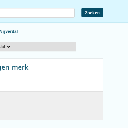
Zoeken
Nijverdal
dal
gen merk