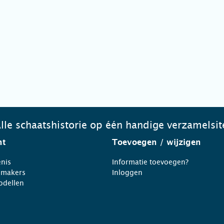
lle schaatshistorie op één handige verzamelsit
ht
Toevoegen
/ wijzigen
nis
Informatie toevoegen?
nmakers
Inloggen
odellen