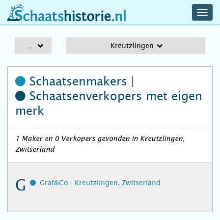
navig
schaatshistorie.nl
men
A-Z
Kreutzlingen
Schaatsenmakers |
Schaatsenverkopers
met eigen
merk
1 Maker en 0 Verkopers gevonden in Kreutzlingen,
Zwitserland
G
Graf&Co - Kreutzlingen, Zwitserland