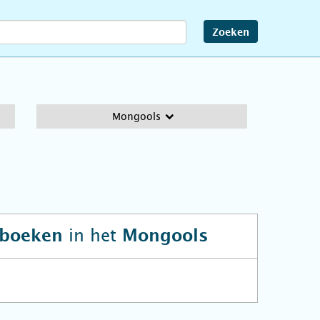
Zoeken
Mongools
in het
rboeken
Mongools