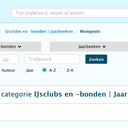
IJsclubs en -bonden | Jaarboeken
Mongools
 -bonden
Jaarboeken
Zoeken
Auteur
Jaar
A-Z
Z-A
e categorie
IJsclubs en -bonden | Jaa