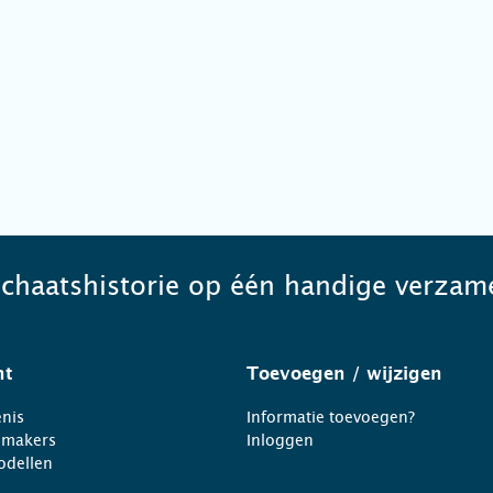
schaatshistorie op één handige verzame
ht
Toevoegen
/ wijzigen
nis
Informatie toevoegen?
nmakers
Inloggen
odellen