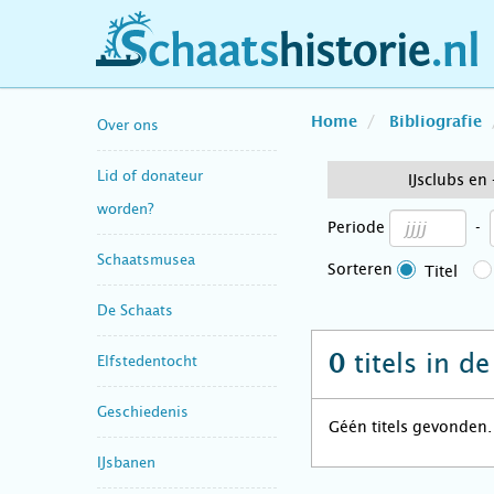
schaatshistorie.nl
Home
Bibliografie
Over ons
Lid of donateur
IJsclubs en
worden?
Periode
-
Schaatsmusea
Sorteren
Titel
De Schaats
titels in d
0
Elfstedentocht
Geschiedenis
Géén titels gevonden.
IJsbanen