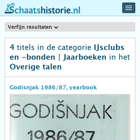
navig
schaatshistorie.nl
men
Verfijn resultaten
titels in de categorie
4
IJsclubs
in het
en -bonden | Jaarboeken
Overige talen
Godisnjak 1986/87, yearbook