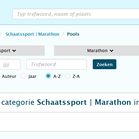
Schaatssport | Marathon
Pools
sport
Marathon
Zoeken
Auteur
Jaar
A-Z
Z-A
e categorie
i
Schaatssport | Marathon