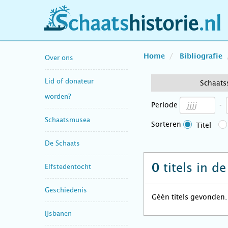
schaatshistorie.nl
Home
Bibliografie
Over ons
Lid of donateur
Schaats
worden?
Periode
-
Schaatsmusea
Sorteren
Titel
De Schaats
titels in d
0
Elfstedentocht
Geschiedenis
Géén titels gevonden.
IJsbanen