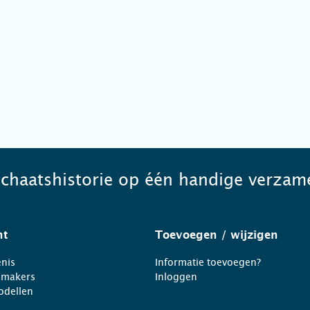
schaatshistorie op één handige verzame
ht
Toevoegen
/ wijzigen
nis
Informatie toevoegen?
nmakers
Inloggen
odellen