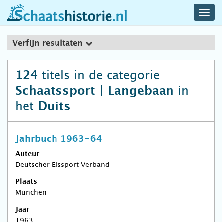
navig
schaatshistorie.nl
men
Verfijn resultaten
titels in de categorie
124
in
Schaatssport | Langebaan
het
Duits
Jahrbuch 1963-64
Auteur
Deutscher Eissport Verband
Plaats
München
Jaar
1963