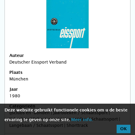
Auteur
Deutscher Eissport Verband
Plaats
München
Jaar
1980
Categorieën
Deze website gebruikt functionele cookies om u de beste
IJsclubs en -bonden | Jaarboeken / Schaatssport |
IJshockey / Schaatssport | Kunstrijden / Schaatssport |
ervaring te geven op onze site.
Meer info.
Langebaan / Schaatssport | Shorttrack
OK