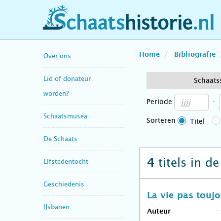
schaatshistorie.nl
Home
Bibliografie
Over ons
Lid of donateur
Schaats
worden?
Periode
-
Schaatsmusea
Sorteren
Titel
De Schaats
titels in d
4
Elfstedentocht
Geschiedenis
La vie pas touj
IJsbanen
Auteur