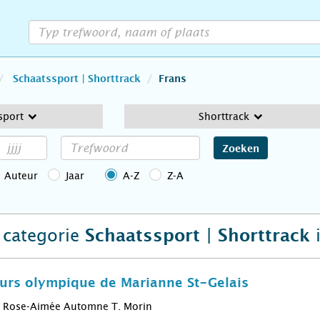
Schaatssport | Shorttrack
Frans
sport
Shorttrack
Zoeken
Auteur
Jaar
A-Z
Z-A
e categorie
i
Schaatssport | Shorttrack
ours olympique de Marianne St-Gelais
Rose-Aimée Automne T. Morin