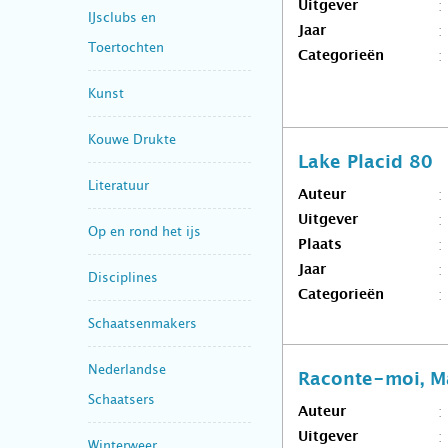
Uitgever
IJsclubs en
Jaar
Toertochten
Categorieën
Kunst
Kouwe Drukte
Lake Placid 80
Literatuur
Auteur
Uitgever
Op en rond het ijs
Plaats
Jaar
Disciplines
Categorieën
Schaatsenmakers
Nederlandse
Raconte-moi, M
Schaatsers
Auteur
Uitgever
Winterweer