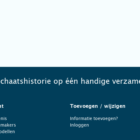
schaatshistorie op één handige verzame
ht
Toevoegen
/ wijzigen
nis
Informatie toevoegen?
nmakers
Inloggen
odellen