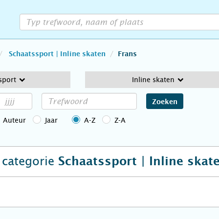
Schaatssport | Inline skaten
Frans
sport
Inline skaten
Zoeken
Auteur
Jaar
A-Z
Z-A
e categorie
Schaatssport | Inline skat