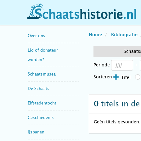
schaatshistorie.nl
Home
Bibliografie
Over ons
Lid of donateur
Schaats
worden?
Periode
-
Schaatsmusea
Sorteren
Titel
De Schaats
titels in d
0
Elfstedentocht
Geschiedenis
Géén titels gevonden.
IJsbanen