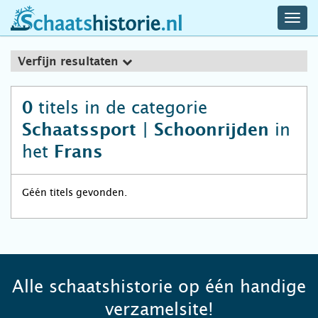
navig
schaatshistorie.nl
men
Verfijn resultaten
titels in de categorie
0
in
Schaatssport | Schoonrijden
het
Frans
Géén titels gevonden.
Alle schaatshistorie op één handige
verzamelsite!