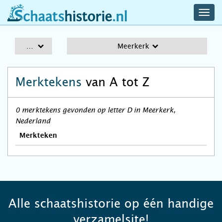
navig
schaatshistorie.nl
men
A-Z
Meerkerk
Merktekens
van A tot Z
0 merktekens gevonden op letter D in Meerkerk,
Nederland
Merkteken
Alle schaatshistorie op één handige
verzamelsite!