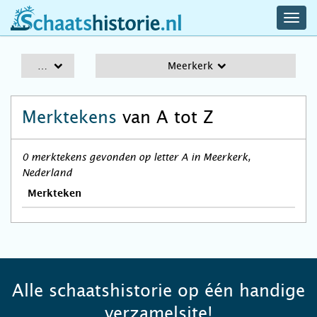
navig
schaatshistorie.nl
men
A-Z
Meerkerk
Merktekens
van A tot Z
0 merktekens gevonden op letter A in Meerkerk,
Nederland
Merkteken
Alle schaatshistorie op één handige
verzamelsite!