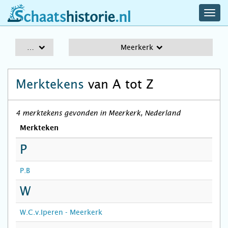
navig
schaatshistorie.nl
men
A-Z
Meerkerk
Merktekens
van A tot Z
4 merktekens gevonden in Meerkerk, Nederland
Merkteken
P
P.B
W
W.C.v.Iperen - Meerkerk