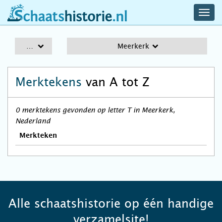
navig
schaatshistorie.nl
men
A-Z
Meerkerk
Merktekens
van A tot Z
0 merktekens gevonden op letter T in Meerkerk,
Nederland
Merkteken
Alle schaatshistorie op één handige
verzamelsite!