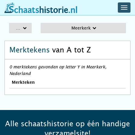
navig
schaatshistorie.nl
men
A-Z
Meerkerk
Merktekens
van A tot Z
0 merktekens gevonden op letter Y in Meerkerk,
Nederland
Merkteken
Alle schaatshistorie op één handige
verzamelsite!