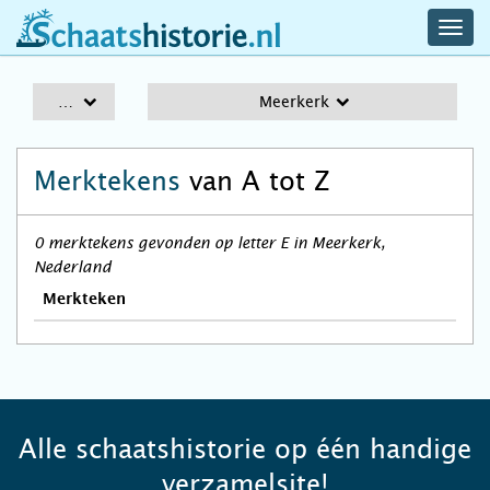
navig
schaatshistorie.nl
men
A-Z
Meerkerk
Merktekens
van A tot Z
0 merktekens gevonden op letter E in Meerkerk,
Nederland
Merkteken
Alle schaatshistorie op één handige
verzamelsite!