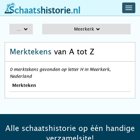
navig
schaatshistorie.nl
men
A-Z
Meerkerk
Merktekens
van A tot Z
0 merktekens gevonden op letter H in Meerkerk,
Nederland
Merkteken
Alle schaatshistorie op één handige
verzamelsite!