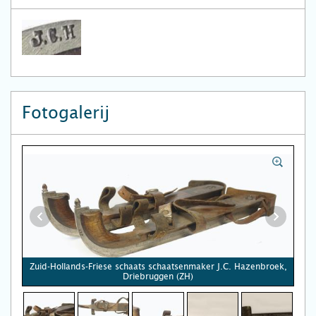
Fotogalerij
Zuid-Hollands-Friese schaats schaatsenmaker J.C. Hazenbroek,
Driebruggen (ZH)