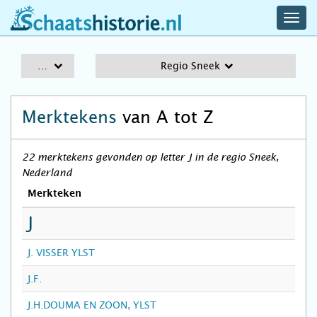
navig
schaatshistorie.nl
men
A-Z
Regio Sneek
Merktekens
van A tot Z
22 merktekens gevonden op letter J in de regio Sneek,
Nederland
Merkteken
J
J. VISSER YLST
J.F.
J.H.DOUMA EN ZOON, YLST