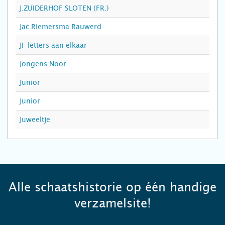
J.ZUIDERHOF SLOTEN (FR.)
Jac.Riemersma Rauwerd
JF letters aan elkaar
Jongens Noor
Junior
Junior
Juweeltje
Alle schaatshistorie op één handige
verzamelsite!