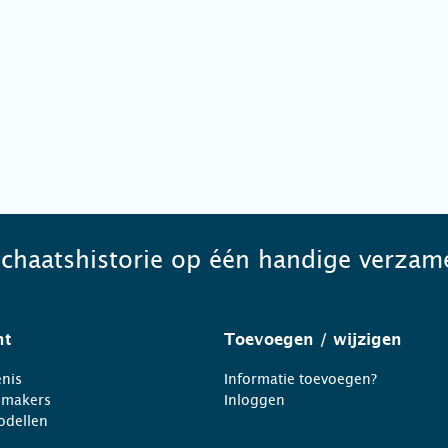
schaatshistorie op één handige verzame
ht
Toevoegen
/ wijzigen
nis
Informatie toevoegen?
nmakers
Inloggen
odellen