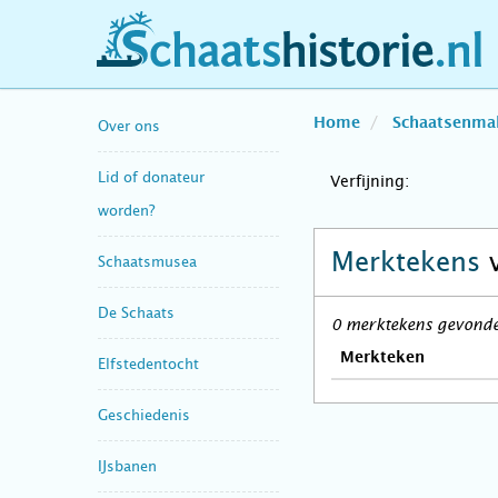
schaatshistorie.nl
Home
Schaatsenma
Over ons
Lid of donateur
Verfijning:
worden?
Merktekens
Schaatsmusea
De Schaats
0 merktekens gevonden
Merkteken
Elfstedentocht
Geschiedenis
IJsbanen