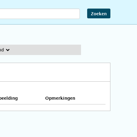
Zoeken
nd
beelding
Opmerkingen