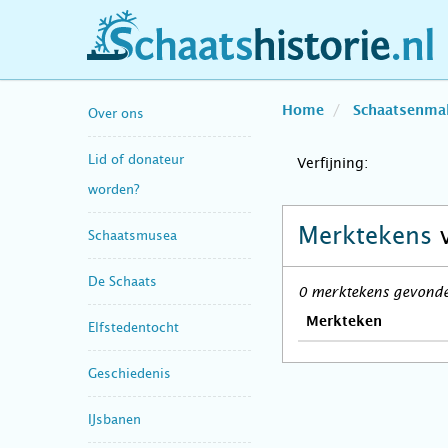
schaatshistorie.nl
Home
Schaatsenma
Over ons
Lid of donateur
Verfijning:
worden?
Merktekens
Schaatsmusea
De Schaats
0 merktekens gevonden
Merkteken
Elfstedentocht
Geschiedenis
IJsbanen