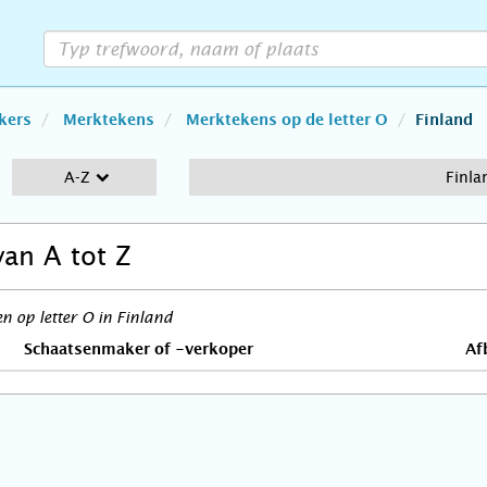
kers
Merktekens
Merktekens op de letter O
Finland
A-Z
Finla
van A tot Z
 op letter O in Finland
Schaatsenmaker of -verkoper
Af