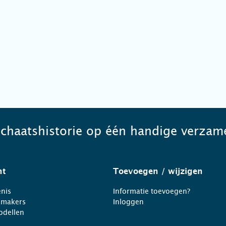
schaatshistorie op één handige verzame
ht
Toevoegen
/ wijzigen
nis
Informatie toevoegen?
nmakers
Inloggen
odellen