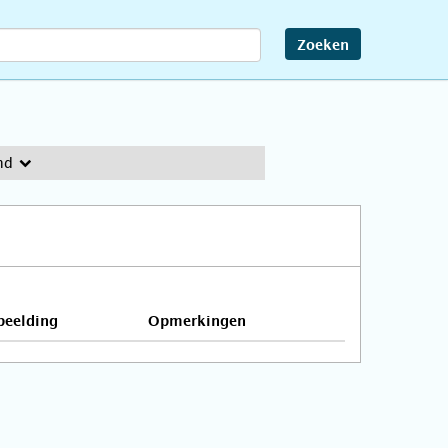
Zoeken
nd
beelding
Opmerkingen