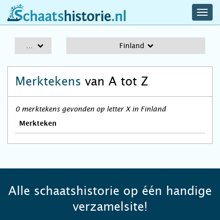
navig
schaatshistorie.nl
men
A-Z
Finland
Merktekens
van A tot Z
0 merktekens gevonden op letter X in Finland
Merkteken
Alle schaatshistorie op één handige
verzamelsite!