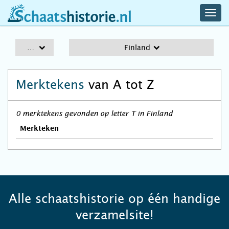
navig
schaatshistorie.nl
men
A-Z
Finland
Merktekens
van A tot Z
0 merktekens gevonden op letter T in Finland
Merkteken
Alle schaatshistorie op één handige
verzamelsite!