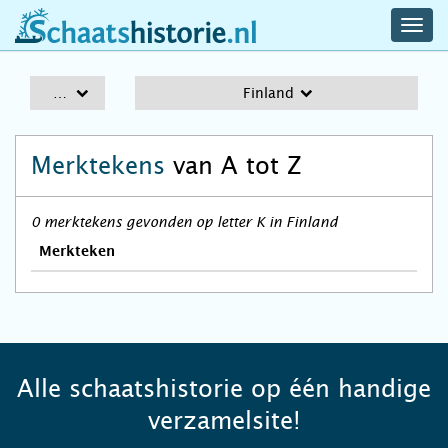
navig
schaatshistorie.nl
men
A-Z
Finland
Merktekens
van A tot Z
0 merktekens gevonden op letter K in Finland
Merkteken
Alle schaatshistorie op één handige
verzamelsite!