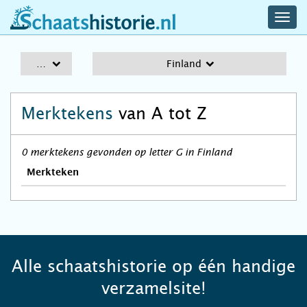
navig
schaatshistorie.nl
men
A-Z
Finland
Merktekens
van A tot Z
0 merktekens gevonden op letter G in Finland
Merkteken
Alle schaatshistorie op één handige
verzamelsite!