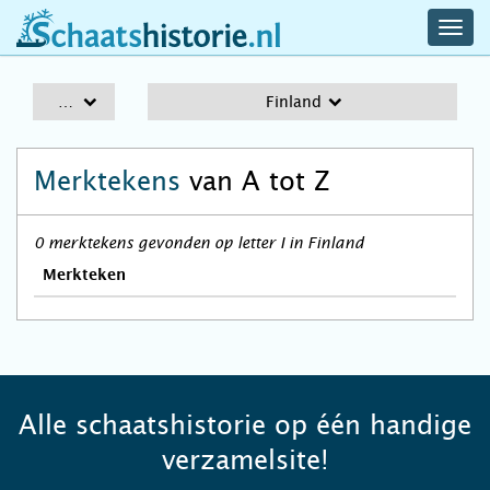
navig
schaatshistorie.nl
men
A-Z
Finland
Merktekens
van A tot Z
0 merktekens gevonden op letter I in Finland
Merkteken
Alle schaatshistorie op één handige
verzamelsite!