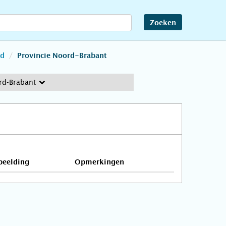
Zoeken
nd
Provincie Noord-Brabant
rd-Brabant
beelding
Opmerkingen