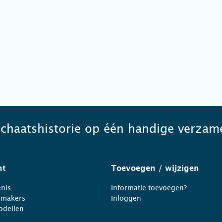
schaatshistorie op één handige verzame
ht
Toevoegen
/ wijzigen
nis
Informatie toevoegen?
nmakers
Inloggen
odellen