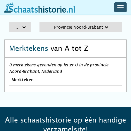
navig
schaatshistorie.nl
men
A-Z
Provincie Noord-Brabant
Merktekens
van A tot Z
0 merktekens gevonden op letter U in de provincie
Noord-Brabant, Nederland
Merkteken
Alle schaatshistorie op één handige
verzamelsite!