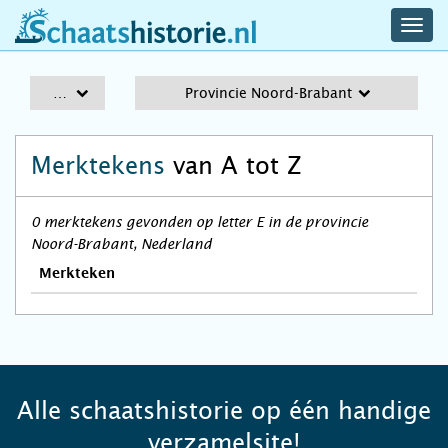
navig
schaatshistorie.nl
men
A-Z
Provincie Noord-Brabant
Merktekens
van A tot Z
0 merktekens gevonden op letter E in de provincie
Noord-Brabant, Nederland
Merkteken
Alle schaatshistorie op één handige
verzamelsite!