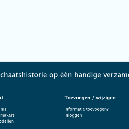
schaatshistorie op één handige verzame
ht
Toevoegen
/ wijzigen
nis
Informatie toevoegen?
nmakers
Inloggen
odellen