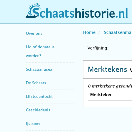
schaatshistorie.nl
Home
Schaatsenma
Over ons
Lid of donateur
Verfijning:
worden?
Merktekens
Schaatsmusea
De Schaats
0 merktekens gevonden
Merkteken
Elfstedentocht
Geschiedenis
IJsbanen