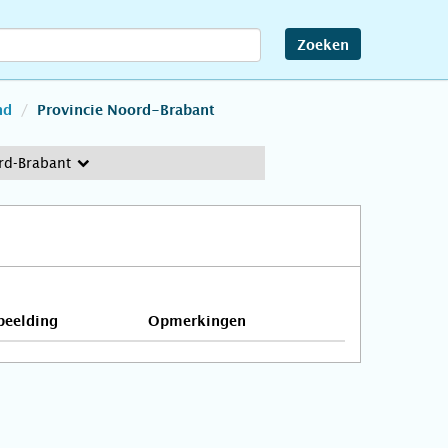
Zoeken
nd
Provincie Noord-Brabant
rd-Brabant
beelding
Opmerkingen