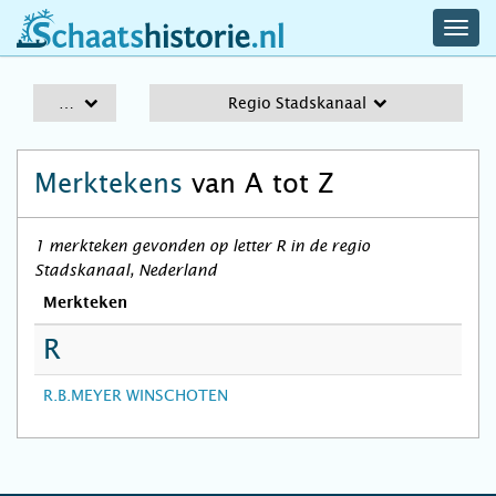
navig
schaatshistorie.nl
men
A-Z
Regio Stadskanaal
Merktekens
van A tot Z
1 merkteken gevonden op letter R in de regio
Stadskanaal, Nederland
Merkteken
R
R.B.MEYER WINSCHOTEN