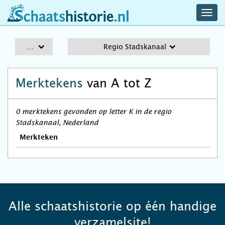
navig
schaatshistorie.nl
men
A-Z
Regio Stadskanaal
Merktekens
van A tot Z
0 merktekens gevonden op letter K in de regio
Stadskanaal, Nederland
Merkteken
Alle schaatshistorie op één handige
verzamelsite!