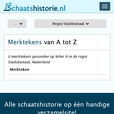
navig
schaatshistorie.nl
men
A-Z
Regio Stadskanaal
Merktekens
van A tot Z
0 merktekens gevonden op letter A in de regio
Stadskanaal, Nederland
Merkteken
Alle schaatshistorie op één handige
verzamelsite!