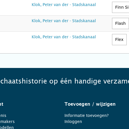
Klok, Peter van der - Stadskanaal
Klok, Peter van der - Stadskanaal
Klok, Peter van der - Stadskanaal
schaatshistorie op één handige verzame
ht
Toevoegen
/ wijzigen
nis
Informatie toevoegen?
nmakers
Inloggen
odellen