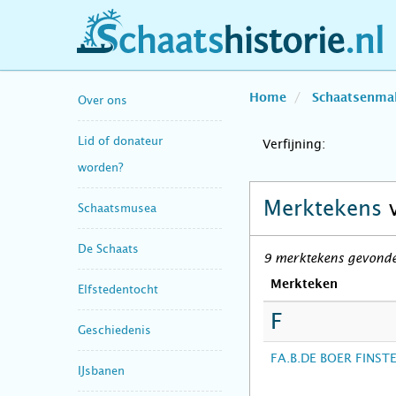
schaatshistorie.nl
Home
Schaatsenma
Over ons
Lid of donateur
Verfijning:
worden?
Merktekens
Schaatsmusea
De Schaats
9 merktekens gevonden
Merkteken
Elfstedentocht
F
Geschiedenis
FA.B.DE BOER FINS
IJsbanen