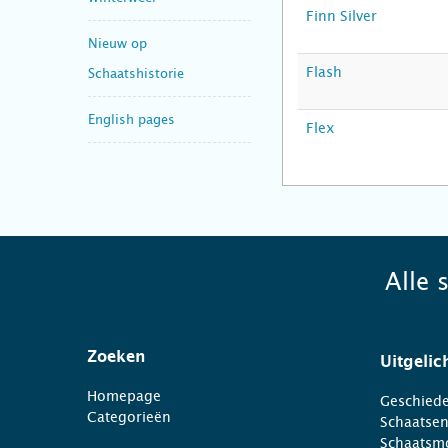
Finn Silver
Nieuw op
Flash
Schaatshistorie
English pages
Flex
Alle 
Zoeken
Uitgelic
Homepage
Geschiede
Categorieën
Schaatse
Schaatsm