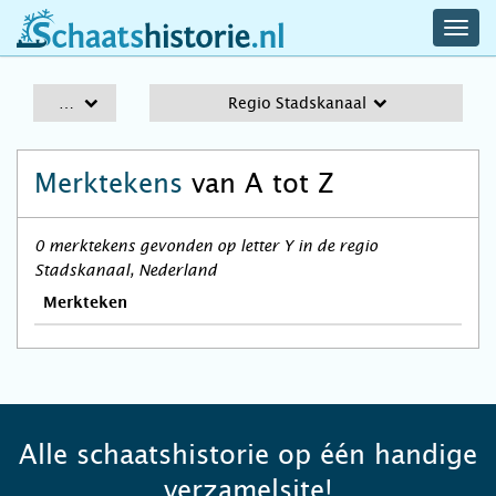
navig
schaatshistorie.nl
men
A-Z
Regio Stadskanaal
Merktekens
van A tot Z
0 merktekens gevonden op letter Y in de regio
Stadskanaal, Nederland
Merkteken
Alle schaatshistorie op één handige
verzamelsite!