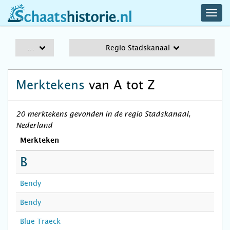
navig
schaatshistorie.nl
men
A-Z
Regio Stadskanaal
Merktekens
van A tot Z
20 merktekens gevonden in de regio Stadskanaal,
Nederland
Merkteken
B
Bendy
Bendy
Blue Traeck