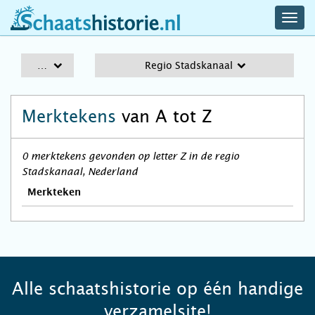
navig
schaatshistorie.nl
men
A-Z
Regio Stadskanaal
Merktekens
van A tot Z
0 merktekens gevonden op letter Z in de regio
Stadskanaal, Nederland
Merkteken
Alle schaatshistorie op één handige
verzamelsite!