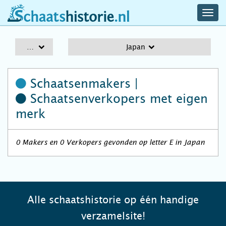
navig
schaatshistorie.nl
men
A-Z
Japan
Schaatsenmakers |
Schaatsenverkopers
met eigen
merk
0 Makers en 0 Verkopers gevonden op letter E in Japan
Alle schaatshistorie op één handige
verzamelsite!