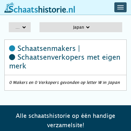
navig
schaatshistorie.nl
men
A-Z
Japan
Schaatsenmakers |
Schaatsenverkopers
met eigen
merk
0 Makers en 0 Verkopers gevonden op letter W in Japan
Alle schaatshistorie op één handige
verzamelsite!