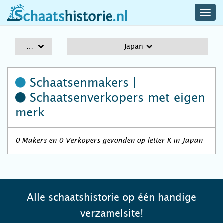
navig
schaatshistorie.nl
men
A-Z
Japan
Schaatsenmakers |
Schaatsenverkopers
met eigen
merk
0 Makers en 0 Verkopers gevonden op letter K in Japan
Alle schaatshistorie op één handige
verzamelsite!