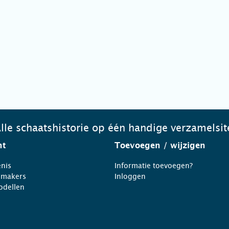
lle schaatshistorie op één handige verzamelsit
ht
Toevoegen
/ wijzigen
nis
Informatie toevoegen?
nmakers
Inloggen
odellen