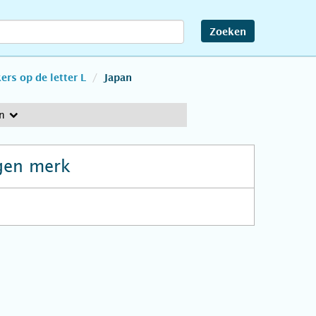
Zoeken
rs op de letter L
Japan
n
gen merk