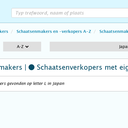
kers
Schaatsenmakers en -verkopers A-Z
Schaatsenmake
A-Z
Japa
makers |
Schaatsenverkopers
met ei
rs gevonden op letter L in Japan