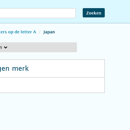
Zoeken
rs op de letter A
Japan
n
gen merk