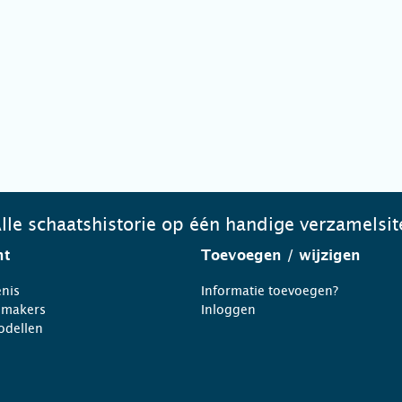
lle schaatshistorie op één handige verzamelsit
ht
Toevoegen
/ wijzigen
nis
Informatie toevoegen?
nmakers
Inloggen
odellen