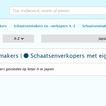
kers
Schaatsenmakers en -verkopers A-Z
Schaatsenmake
A-Z
Japa
makers |
Schaatsenverkopers
met ei
rs gevonden op letter A in Japan