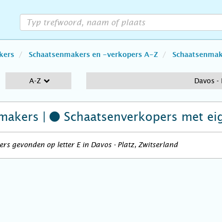
kers
Schaatsenmakers en -verkopers A-Z
Schaatsenmake
A-Z
Davos - 
makers |
Schaatsenverkopers
met ei
rs gevonden op letter E in Davos - Platz, Zwitserland