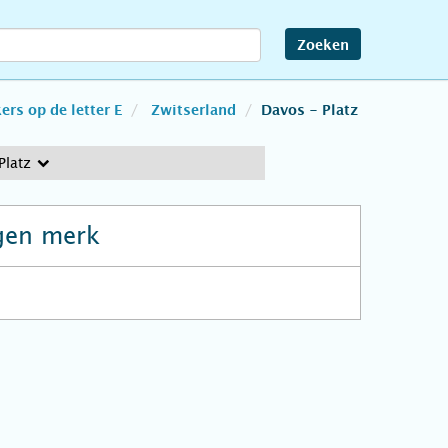
Zoeken
rs op de letter E
Zwitserland
Davos - Platz
Platz
gen merk