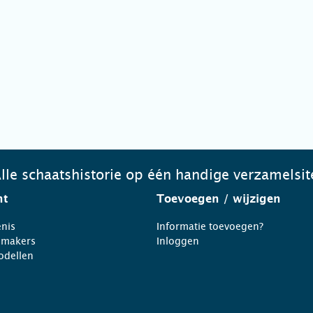
lle schaatshistorie op één handige verzamelsit
ht
Toevoegen
/ wijzigen
nis
Informatie toevoegen?
nmakers
Inloggen
odellen